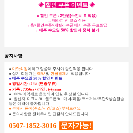
◈
할인 쿠폰 이벤트
◈
●
할인 쿠폰
: 2만원(소진시 미적용)
→ 테라피 전 코스 적용
→
'홈>할인쿠폰>게릴라쿠폰'에서 쿠폰 무료발급
→ 매주 수요일 50% 할인과 중복 불가
공지사항
●
마닷회원
이라고 말씀해 주셔야 할인적용 됩니다
● 상기 회원가는
예약
및
현금결제
시 적용됩니다
● 매주 수요일 50% 할인 이벤트
● 영업시간 : 24시(연중무휴)
● 카톡 : 7356ss / 라인 : tytyasas
● 100% 예약제로 운영되며 입실 후 선불 입니다
●
발신자 미표시/비 핸드폰/비 매너/과음/코스거부/무단&상습캔슬
등은 예약이 불가합니다
●
부재시 문자(주소/시간/코스)
부탁드려요
● 문의사항은 전화주시면 친절히 안내드립니다
0507-1852-3016
문자가능!