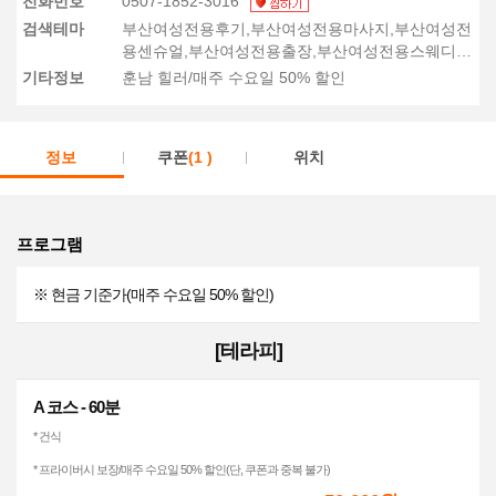
전화번호
0507-1852-3016
검색테마
부산여성전용후기,부산여성전용마사지,부산여성전
용센슈얼,부산여성전용출장,부산여성전용스웨디
시
기타정보
훈남 힐러/매주 수요일 50% 할인
정보
쿠폰
(1 )
위치
프로그램
※ 현금 기준가(매주 수요일 50% 할인)
[테라피]
A 코스 - 60분
* 건식
* 프라이버시 보장/매주 수요일 50% 할인(단, 쿠폰과 중복 불가)