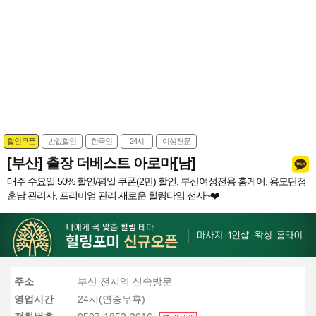
할인쿠폰
반값할인
한국인
24시
여성전문
[부산] 출장 더베스트 아로마[남]
매주 수요일 50% 할인/평일 쿠폰(2만) 할인, 부산여성전용 홈케어, 용모단정
훈남 관리사, 프리미엄 관리 새로운 힐링타임 선사~❤️
주소
부산 전지역 신속방문
영업시간
24시(연중무휴)