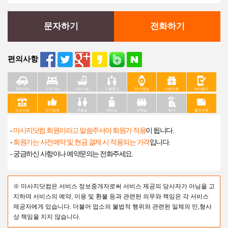
문자하기
전화하기
편의사항
주차가능
수면가능
샤워가능
커플할인
24시영업
이벤트중
예약필수
신규오픈
인기업체
커플실
개인실
단체실
Wi-fi
할인쿠폰
-
마사지닷컴 회원이라고 말씀주셔야 회원가 적용
이 됩니다.
-
회원가는 사전예약 및 현금 결제 시 적용되는 가격
입니다.
- 궁금하신 사항이나 예약문의는 전화주세요.
※ 마사지닷컴은 서비스 정보중개자로써 서비스 제공의 당사자가 아님을 고
지하며 서비스의 예약, 이용 및 환불 등과 관련된 의무와 책임은 각 서비스
제공자에게 있습니다. 더불어 업소의 불법적 행위와 관련된 일체의 민,형사
상 책임을 지지 않습니다.