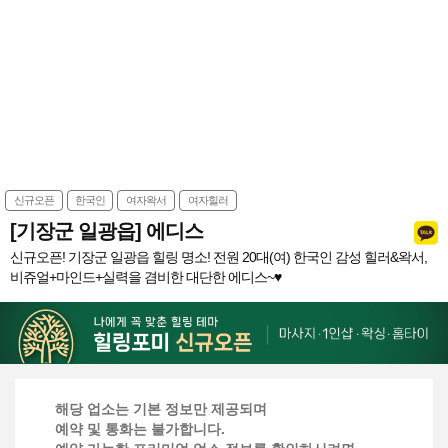
신규오픈
한국인
여자왁서
여자힐러
[기장군 일광읍] 에디스
신규오픈! 기장군 일광읍 힐링 명소! 전원 20대(여) 한국인 감성 힐러&왁서,
비쥬얼+마인드+실력을 겸비한 대단한 에디스~♥
해당 업소는 기본 정보만 제공되며
예약 및 통화는 불가합니다.