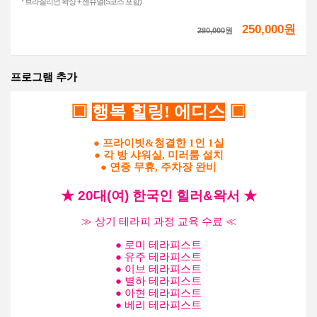
* 브라질리언 왁싱 + 센슈얼(S코스 포함)
250,000원
280,000
원
프로그램 추가
▣
행복 힐링! 에디스
▣
● 프라이빗&청결한 1인 1실
● 각 방 샤워실, 미러룸 설치
● 연중 무휴, 주차장 완비
★
20대
(여) 한국인
힐러&왁서
★
≫ 상기 테라피 과정 교육 수료 ≪
● 로미 테라피스트
● 유주 테라피스트
● 이브 테라피스트
● 별하 테라피스트
● 아현 테라피스트
● 베리 테라피스트