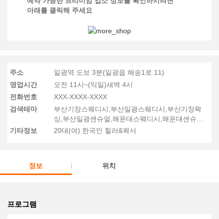
예약 가능한 프리미엄 업소 정보를 확인하시려면
아래를 클릭해 주세요
주소
일광역 도보 3분(일광읍 해송1로 11)
영업시간
오전 11시~(익일)새벽 4시
전화번호
XXX-XXXX-XXXX
검색테마
부산기장스웨디시,부산일광스웨디시,부산기장왁
싱,부산일광센슈얼,해운대스웨디시,해운대센슈얼,
송정스웨디시,송정왁싱,송정센슈얼
기타정보
20대(여) 한국인 힐러&왁서
정보
위치
프로그램