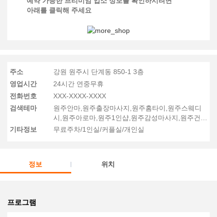
예약 가능한 프리미엄 업소 정보를 확인하시려면
아래를 클릭해 주세요
주소
강원 원주시 단계동 850-1 3층
영업시간
24시간 연중무휴
전화번호
XXX-XXXX-XXXX
검색테마
원주안마,원주출장마사지,원주홈타이,원주스웨디
시,원주아로마,원주1인샵,원주감성마사지,원주건
마
기타정보
무료주차/1인실/커플실/개인실
정보
위치
프로그램