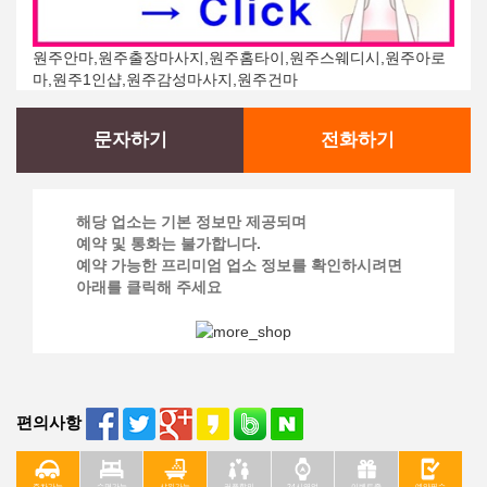
원주안마,원주출장마사지,원주홈타이,원주스웨디시,원주아로
마,원주1인샵,원주감성마사지,원주건마
문자하기
전화하기
해당 업소는 기본 정보만 제공되며
예약 및 통화는 불가합니다.
예약 가능한 프리미엄 업소 정보를 확인하시려면
아래를 클릭해 주세요
편의사항
주차가능
수면가능
샤워가능
커플할인
24시영업
이벤트중
예약필수