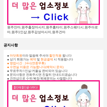
원주안마,원주출장마사지,원주홈타이,원주스웨디시,원주아로
마,원주1인샵,원주감성마사지,원주건마
공지사항
●
마닷회원
이라 말씀해 주셔야
할인적용
됩니다
● 상기 회원가는
예약
및
현금결제
시 적용됩니다
● 영업시간
: 24시
(연중무휴)
●
수면실 이용은 가능합니다(예약시 문의)
●
무료주차
/1
인실
/
커플실
완비되어 있습니다
● 문의사항은 전화주시면 친절히 안내드리겠습니다
● 건전샵으로 수위
/
복장
/
퇴폐문의는 사절합니다