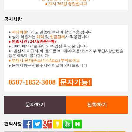
● 24시 365일 영업합니다
공지사항
●
마닷회원
이라고 말씀해 주셔야 할인적용 됩니다
● 상기 회원가는
예약
및
현금결제
시 적용됩니다
● 영업시간 : 24시(연중무휴)
● 100% 예약제로 운영되며 입실 후 선불 입니다
●
발신자 미표시/비 핸드폰/비 매너/과음/코스거부/무단&상습캔슬
등은 예약이 불가합니다
●
부재시 문자(주소/시간/코스
) 부탁드려요
● 문의사항은 전화주시면 친절히 안내드립니다
0507-1852-3008
문자가능!
문자하기
전화하기
편의사항