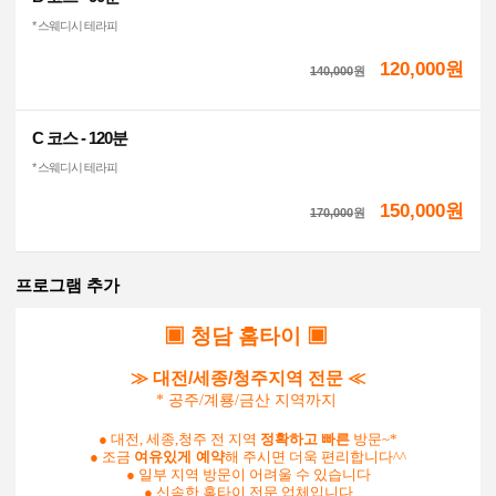
* 스웨디시 테라피
120,000원
140,000
원
C 코스 - 120분
* 스웨디시 테라피
150,000원
170,000
원
프로그램 추가
▣
청담 홈타이
▣
≫ 대전/세종/청주지역 전문 ≪
* 공주/계룡/금산 지역까지
●
대전, 세종,청주 전 지역
정확하고
빠른
방문~*
●
조금
여유있게 예약
해 주시면 더욱 편리합니다^^
● 일부 지역 방문이 어려울 수 있습니다
● 신속한 홈타이 전문 업체입니다