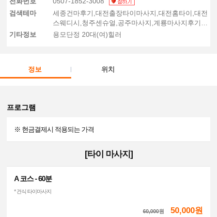
전화번호
0507-1852-3008
검색테마
세종건마후기,대전출장타이마사지,대전홈타이,대전
스웨디시,청주센슈얼,공주마사지,계룡마사지후기,
금산출장마사지,청주출장마사지
기타정보
용모단정 20대(여)힐러
정보
위치
프로그램
※ 현금결제시 적용되는 가격
[타이 마사지]
A 코스 - 60분
* 건식 타이마사지
50,000원
60,000
원