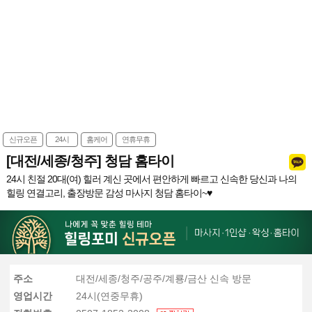
신규오픈
24시
홈케어
연휴무휴
[대전/세종/청주] 청담 홈타이
24시 친절 20대(여) 힐러 계신 곳에서 편안하게 빠르고 신속한 당신과 나의
힐링 연결고리, 출장방문 감성 마사지 청담 홈타이~♥
주소
대전/세종/청주/공주/계룡/금산 신속 방문
영업시간
24시(연중무휴)