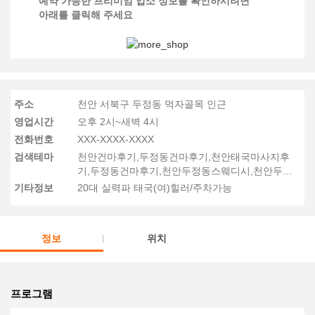
예약 가능한 프리미엄 업소 정보를 확인하시려면
아래를 클릭해 주세요
주소
천안 서북구 두정동 먹자골목 인근
영업시간
오후 2시~새벽 4시
전화번호
XXX-XXXX-XXXX
검색테마
천안건마후기,두정동건마후기,천안태국마사지후
기,두정동건마후기,천안두정동스웨디시,천안두정
동타이마사지,천안타이마사지후기
기타정보
20대 실력파 태국(여)힐러/주차가능
정보
위치
프로그램