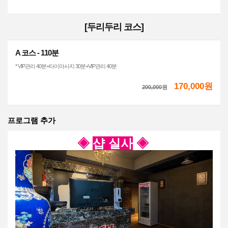
[두리두리 코스]
A 코스 - 110분
* VIP관리 40분+타이마사지 30분+VIP관리 40분
170,000원
200,000
원
프로그램 추가
◈
샵 실사
◈