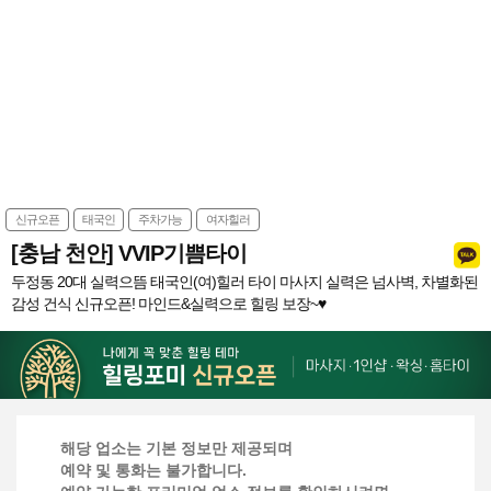
신규오픈
태국인
주차가능
여자힐러
[충남 천안] VVIP기쁨타이
두정동 20대 실력으뜸 태국인(여)힐러 타이 마사지 실력은 넘사벽, 차별화된
감성 건식 신규오픈! 마인드&실력으로 힐링 보장~♥
해당 업소는 기본 정보만 제공되며
예약 및 통화는 불가합니다.