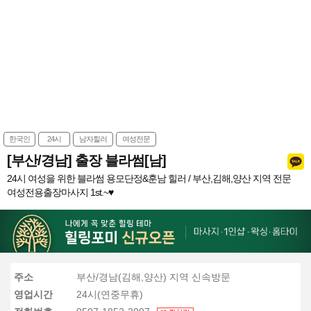
한국인
24시
남자힐러
여성전문
[부산/경남] 출장 블라썸[남]
24시 여성을 위한 블라썸 용모단정&훈남 힐러 / 부산,김해,양산 지역 전문
여성전용출장마사지 1st.~♥
주소
부산/경남(김해,양산) 지역 신속방문
영업시간
24시(연중무휴)