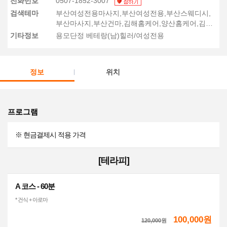
전화번호
0507-1852-3007
검색테마
부산여성전용마사지,부산여성전용,부산스웨디시,
부산마사지,부산건마,김해홈케어,양산홈케어,김해
여성전용출장
기타정보
용모단정 베테랑(남)힐러/여성전용
정보
위치
프로그램
※ 현금결제시 적용 가격
[테라피]
A 코스 - 60분
* 건식 + 아로마
100,000원
120,000
원