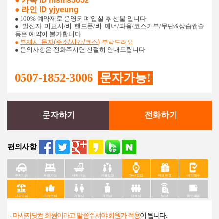
●
카톡 ID msms5052
●
라인 ID yjyeung
● 100% 예약제로 운영되며 입실 후 선불 입니다
●
발신자 미표시/비 핸드폰/비 매너/과음/코스거부/무단&상습캔슬
등은 예약이 불가합니다
●
부재시 문자(주소/시간/코스
)
부탁드려요
● 문의사항은 전화주시면 친절히 안내드립니다
0507-1852-3006
문자가능!
문자하기
전화하기
편의사항
주차가능
수면가능
샤워가능
커플할인
24시영업
이벤트중
예약필수
신규오픈
인기업체
커플실
개인실
단체실
Wi-fi
할인쿠폰
-
마사지닷컴 회원이라고 말씀주셔야 회원가 적용
이 됩니다.