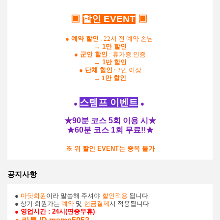
▣
할인 EVEN
T
▣
●
예약 할인
: 22시 전 예약 손님
→ 1만 할인
●
군인 할인
: 휴가증 인증
→ 1만 할인
●
단체 할인
: 2인 이상
→ 1
만 할인
스템프 이벤트
●
●
★90분 코스 5회 이용 시
★
★
60분 코스 1회 무료!!
★
※ 위 할인 EVENT는 중복 불가
공지사항
●
마닷회원
이라 말씀해 주셔야
할인적용
됩니다
● 상기 회원가는
예약
및
현금결제
시 적용됩니다
● 영업시간 : 24시(연중무휴)