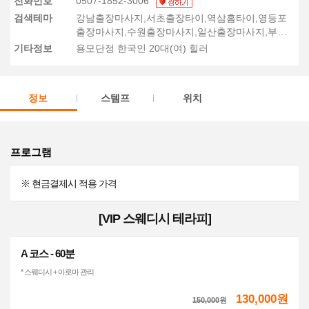
전화번호
0507-1852-3006
검색테마
강남출장마사지,서초출장타이,역삼홈타이,영등포
출장마사지,수원출장마사지,일산출장마사지,부천
출장마사지,안산출장마사지,부평구출장마사지,미
기타정보
용모단정 한국인 20대(여) 힐러
추홀구출장마사지
정보
스템프
위치
프로그램
※ 현금결제시 적용 가격
[VIP 스웨디시 테라피]
A 코스 - 60분
* 스웨디시 + 아로마 관리
130,000원
150,000
원