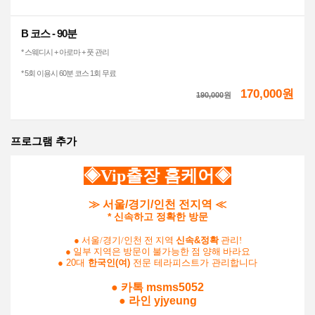
B 코스 - 90분
* 스웨디시 + 아로마 + 풋 관리
* 5회 이용시 60분 코스 1회 무료
170,000원
190,000
원
프로그램 추가
◈Vip출장 홈케어
◈
≫ 서울/경기/인천 전
지역 ≪
* 신속하고 정확한 방문
●
서울/경기/인천 전 지역
신속&정확
관리!
● 일부 지역은 방문이 불가능한 점 양해 바라요
● 20대
한국인(여)
전문 테라피스트가 관리합니다
●
카톡 msms5052
●
라인 yjyeung