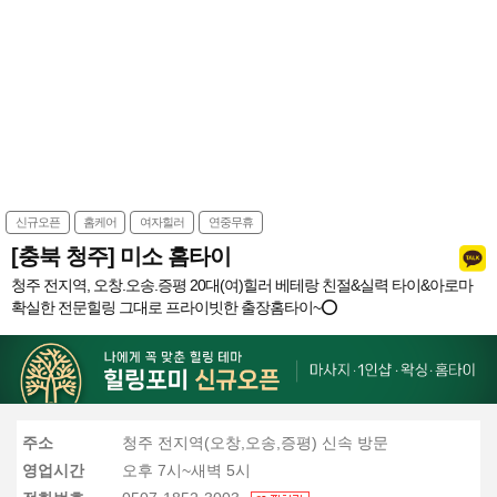
신규오픈
홈케어
여자힐러
연중무휴
[충북 청주] 미소 홈타이
청주 전지역, 오창.오송.증평 20대(여)힐러 베테랑 친절&실력 타이&아로마
확실한 전문힐링 그대로 프라이빗한 출장홈타이~⭕️
주소
청주 전지역(오창,오송,증평) 신속 방문
영업시간
오후 7시~새벽 5시