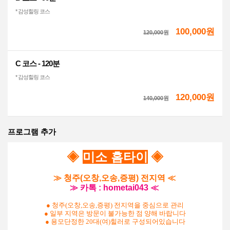
* 감성힐링 코스
100,000원
120,000
원
C 코스 - 120분
* 감성힐링 코스
120,000원
140,000
원
프로그램 추가
◈
미소 홈타이
◈
≫ 청주(오창,오송,증평) 전지역 ≪
≫ 카톡 : hometai043 ≪
● 청주(오창,오송,증평) 전지역
을 중심으로 관리
● 일부 지역은 방문이 불가능한 점 양해 바랍니다
● 용모단정한 20대(여)힐러로 구성되어있습니다