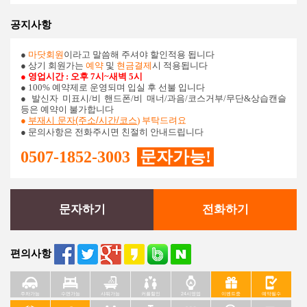
공지사항
●
마닷회원
이라고 말씀해 주셔야 할인적용 됩니다
● 상기 회원가는
예약
및
현금결제
시 적용됩니다
● 영업시간 : 오후 7시~새벽 5시
● 100% 예약제로 운영되며 입실 후 선불 입니다
●
발신자 미표시/비 핸드폰/비 매너/과음/코스거부/무단&상습캔슬
등은 예약이 불가합니다
●
부재시 문자(주소/시간/코스
) 부탁드려요
● 문의사항은 전화주시면 친절히 안내드립니다
0507-1852-3003
문자가능!
문자하기
전화하기
편의사항
주차가능
수면가능
샤워가능
커플할인
24시영업
이벤트중
예약필수