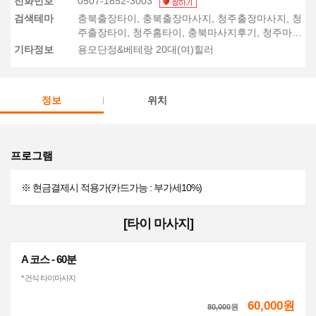
전화번호
0507-1852-3003
검색테마
충북출장타이, 충북출장마사지, 청주출장마사지, 청
주출장타이, 청주홈타이, 충북마사지후기, 청주마사
지후기, 청주스웨디시, 충북스웨디시
기타정보
용모단정&베테랑 20대(여)힐러
정보
위치
프로그램
※ 현금결제시 적용가(카드가능 : 부가세10%)
[타이 마사지]
A 코스 - 60분
* 건식 타이마사지
60,000원
80,000
원