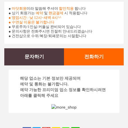
●
마닷회원
이라 말씀해 주셔야
할인적용
됩니다
● 상기 회원가는
예약
및
현금결제
시 적용됩니다
● 영업시간
: 낮
12
시
~
새벽
4시^^
●
수면실 이용은 불가합니다
●
무료주차
/1
인실
/
커플실
완비되어 있습니다
● 문의사항은 전화주시면 친절히 안내드리겠습니다
● 건전샵으로 수위
/
복장
/
퇴폐문의는 사절합니다
문자하기
전화하기
해당 업소는 기본 정보만 제공되며
예약 및 통화는 불가합니다.
예약 가능한 프리미엄 업소 정보를 확인하시려면
아래를 클릭해 주세요