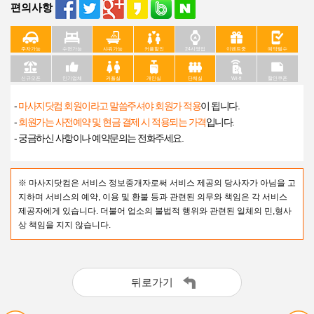
편의사항
주차가능
수면가능
샤워가능
커플할인
24시영업
이벤트중
예약필수
신규오픈
인기업체
커플실
개인실
단체실
Wi-fi
할인쿠폰
-
마사지닷컴 회원이라고 말씀주셔야 회원가 적용
이 됩니다.
-
회원가는 사전예약 및 현금 결제 시 적용되는 가격
입니다.
- 궁금하신 사항이나 예약문의는 전화주세요.
※ 마사지닷컴은 서비스 정보중개자로써 서비스 제공의 당사자가 아님을 고
지하며 서비스의 예약, 이용 및 환불 등과 관련된 의무와 책임은 각 서비스
제공자에게 있습니다. 더불어 업소의 불법적 행위와 관련된 일체의 민,형사
상 책임을 지지 않습니다.
뒤로가기