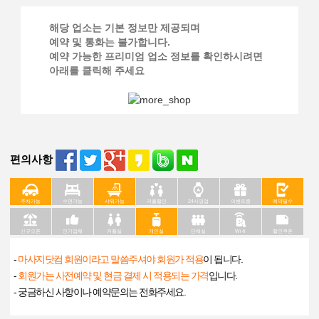
해당 업소는 기본 정보만 제공되며
예약 및 통화는 불가합니다.
예약 가능한 프리미엄 업소 정보를 확인하시려면
아래를 클릭해 주세요
편의사항
주차가능
수면가능
샤워가능
커플할인
24시영업
이벤트중
예약필수
신규오픈
인기업체
커플실
개인실
단체실
Wi-fi
할인쿠폰
-
마사지닷컴 회원이라고 말씀주셔야 회원가 적용
이 됩니다.
-
회원가는 사전예약 및 현금 결제 시 적용되는 가격
입니다.
- 궁금하신 사항이나 예약문의는 전화주세요.