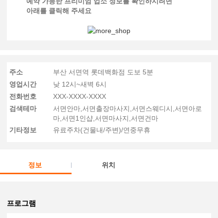
예약 가능한 프리미엄 업소 정보를 확인하시려면
아래를 클릭해 주세요
주소
부산 서면역 롯데백화점 도보 5분
영업시간
낮 12시~새벽 6시
전화번호
XXX-XXXX-XXXX
검색테마
서면안마,서면출장마사지,서면스웨디시,서면아로
마,서면1인샵,서면마사지,서면건마
기타정보
유료주차(건물내/주변)/연중무휴
정보
위치
프로그램