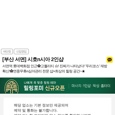
새단장
신입영입
[부산 서면] 시호n시아 2인샵
서면역 롯데백화점 인근✿고퀄리티 슈! 진짜가 나타났다! '두리코스' 재방
확신!✿연중무휴n심야관리 전문 샵+최상의 힐링 공간~★
해당 업소는 기본 정보만 제공되며
예약 및 통화는 불가합니다.