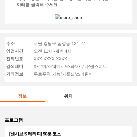
아래를 클릭해 주세요
주소
서울 강남구 삼성동 124-27
영업시간
오전 11시~새벽 4시
전화번호
XXX-XXXX-XXXX
검색테마
아로마/스웨디시/스파/사우나/센스티브
기타정보
무료주차 가능/커플실/스파완비
정보
위치
프로그램
[센시브 S 테라피] 90분 코스