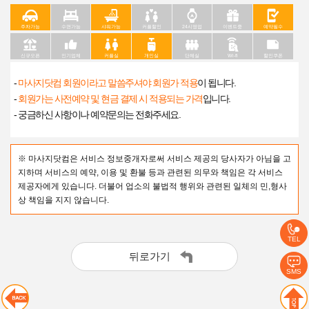
주차가능
수면가능
샤워가능
커플할인
24시영업
이벤트중
예약필수
신규오픈
인기업체
커플실
개인실
단체실
Wi-fi
할인쿠폰
-
마사지닷컴 회원이라고 말씀주셔야 회원가 적용
이 됩니다.
-
회원가는 사전예약 및 현금 결제 시 적용되는 가격
입니다.
- 궁금하신 사항이나 예약문의는 전화주세요.
※ 마사지닷컴은 서비스 정보중개자로써 서비스 제공의 당사자가 아님을 고
지하며 서비스의 예약, 이용 및 환불 등과 관련된 의무와 책임은 각 서비스
제공자에게 있습니다. 더불어 업소의 불법적 행위와 관련된 일체의 민,형사
상 책임을 지지 않습니다.
TEL
뒤로가기
SMS