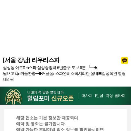
[서울 강남] 라우라스파
삼성동.아로마n스파 삼성중앙역 6번출구 도보 6분:::└─★
남녀고객n커플환영─◆커플실n스파완비☆럭셔리한 실내▣감성적인 힐링
테라피
해당 업소는 기본 정보만 제공되며
예약 및 통화는 불가합니다.
예약 가능한 프리미엄 업소 정보를 확인하시려면