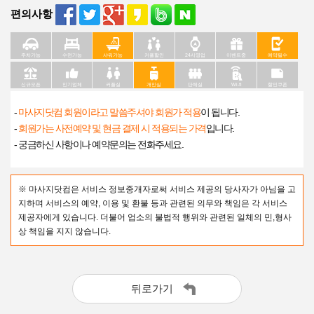
편의사항
주차가능
수면가능
샤워가능
커플할인
24시영업
이벤트중
예약필수
신규오픈
인기업체
커플실
개인실
단체실
Wi-fi
할인쿠폰
-
마사지닷컴 회원이라고 말씀주셔야 회원가 적용
이 됩니다.
-
회원가는 사전예약 및 현금 결제 시 적용되는 가격
입니다.
- 궁금하신 사항이나 예약문의는 전화주세요.
※ 마사지닷컴은 서비스 정보중개자로써 서비스 제공의 당사자가 아님을 고
지하며 서비스의 예약, 이용 및 환불 등과 관련된 의무와 책임은 각 서비스
제공자에게 있습니다. 더불어 업소의 불법적 행위와 관련된 일체의 민,형사
상 책임을 지지 않습니다.
뒤로가기