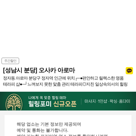
주간할인
[성남시 분당] 오사카 아로마
정자동.아로마 분당구 정자역 인근에 위치┌─●편안하고 릴렉스한 명품
테라피 샵●─┘느껴보지 못한 맟춤 관리 테라피◎지친 일상속의서의 힐링
해당 업소는 기본 정보만 제공되며
예약 및 통화는 불가합니다.