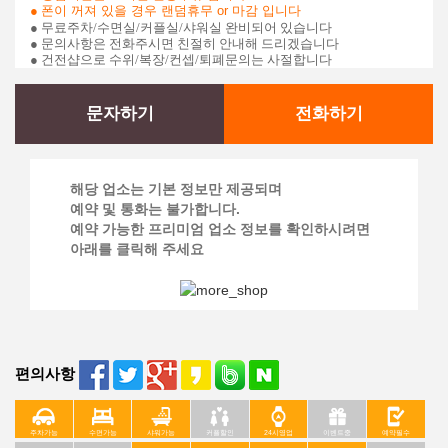
●
폰이 꺼져 있을 경우 랜덤휴무 or 마감 입니다
● 무료주차/수면실/커플실/샤워실 완비되어 있습니다
● 문의사항은 전화주시면 친절히 안내해 드리겠습니다
● 건전샵으로 수위/복장/컨셉/퇴폐문의는 사절합니다
문자하기
전화하기
해당 업소는 기본 정보만 제공되며
예약 및 통화는 불가합니다.
예약 가능한 프리미엄 업소 정보를 확인하시려면
아래를 클릭해 주세요
편의사항
주차가능
수면가능
샤워가능
커플할인
24시영업
이벤트중
예약필수