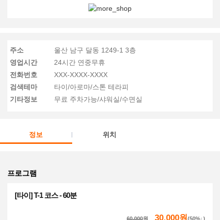
주소
울산 남구 달동 1249-1 3층
영업시간
24시간 연중무휴
전화번호
XXX-XXXX-XXXX
검색테마
타이/아로마/스톤 테라피
기타정보
무료 주차가능/샤워실/수면실
정보
위치
프로그램
[타이] T-1 코스 - 60분
30,000원
60,000
원
(50%↓)