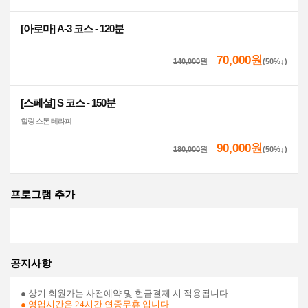
[아로마] A-3 코스 - 120분
70,000원
140,000
원
(50%↓)
[스페셜] S 코스 - 150분
힐링 스톤 테라피
90,000원
180,000
원
(50%↓)
프로그램 추가
공지사항
● 상기 회원가는 사전예약 및 현금결제 시 적용됩니다
●
영업시간은
24시간 연중무휴
입니다