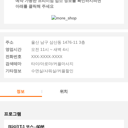
예약 가능한 프리미엄 업소 정보를 확인하시려면
아래를 클릭해 주세요
주소
울산 남구 삼산동 1476-11 3층
영업시간
오전 11시 ~ 새벽 4시
전화번호
XXX-XXXX-XXXX
검색테마
타이/아로마/커플마사지
기타정보
수면실/샤워실/커플할인
정보
위치
프로그램
[타이] T-1 코스 - 60분