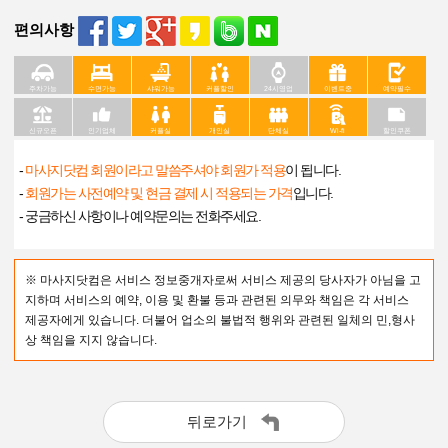
편의사항
주차가능
수면가능
샤워가능
커플할인
24시영업
이벤트중
예약필수
신규오픈
인기업체
커플실
개인실
단체실
Wi-fi
할인쿠폰
-
마사지닷컴 회원이라고 말씀주셔야 회원가 적용
이 됩니다.
-
회원가는 사전예약 및 현금 결제 시 적용되는 가격
입니다.
- 궁금하신 사항이나 예약문의는 전화주세요.
※ 마사지닷컴은 서비스 정보중개자로써 서비스 제공의 당사자가 아님을 고
지하며 서비스의 예약, 이용 및 환불 등과 관련된 의무와 책임은 각 서비스
제공자에게 있습니다. 더불어 업소의 불법적 행위와 관련된 일체의 민,형사
상 책임을 지지 않습니다.
뒤로가기