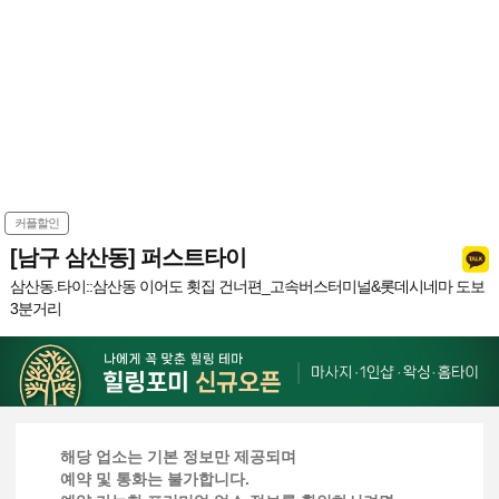
커플할인
[남구 삼산동] 퍼스트타이
삼산동.타이::삼산동 이어도 횟집 건너편_고속버스터미널&롯데시네마 도보
3분거리
해당 업소는 기본 정보만 제공되며
예약 및 통화는 불가합니다.