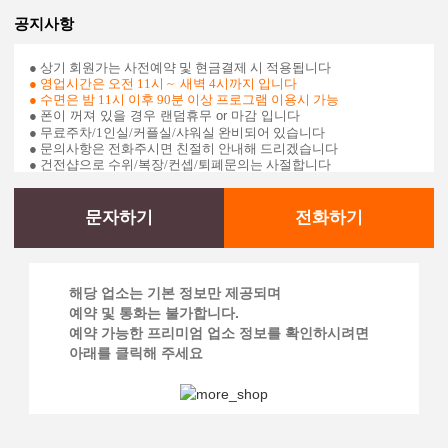
공지사항
● 상기 회원가는 사전예약 및 현금결제 시 적용됩니다
●
영업시간은
오전 11시 ~ 새벽 4시까지
입니다
● 수면은 밤 11시 이후 90분 이상 프로그램 이용시 가능
●
폰이 꺼져 있을 경우 랜덤휴무 or 마감 입니다
● 무료주차/1인실/커플실/샤워실 완비되어 있습니다
● 문의사항은 전화주시면 친절히 안내해 드리겠습니다
● 건전샵으로 수위/복장/컨셉/퇴폐문의는 사절합니다
문자하기
전화하기
해당 업소는 기본 정보만 제공되며
예약 및 통화는 불가합니다.
예약 가능한 프리미엄 업소 정보를 확인하시려면
아래를 클릭해 주세요