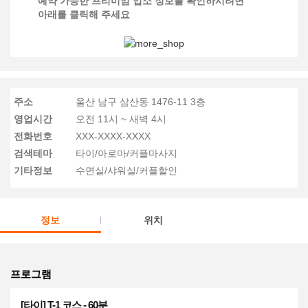
예약 가능한 프리미엄 업소 정보를 확인하시려면
아래를 클릭해 주세요
주소
울산 남구 삼산동 1476-11 3층
영업시간
오전 11시 ~ 새벽 4시
전화번호
XXX-XXXX-XXXX
검색테마
타이/아로마/커플마사지
기타정보
수면실/샤워실/커플할인
정보
위치
프로그램
[타이] T-1 코스 - 60분