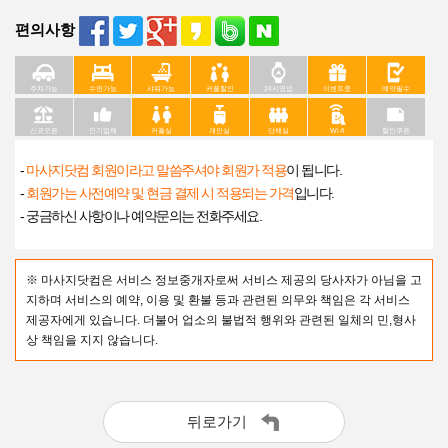
편의사항
주차가능
수면가능
샤워가능
커플할인
24시영업
이벤트중
예약필수
신규오픈
인기업체
커플실
개인실
단체실
Wi-fi
할인쿠폰
-
마사지닷컴 회원이라고 말씀주셔야 회원가 적용
이 됩니다.
-
회원가는 사전예약 및 현금 결제 시 적용되는 가격
입니다.
- 궁금하신 사항이나 예약문의는 전화주세요.
※ 마사지닷컴은 서비스 정보중개자로써 서비스 제공의 당사자가 아님을 고
지하며 서비스의 예약, 이용 및 환불 등과 관련된 의무와 책임은 각 서비스
제공자에게 있습니다. 더불어 업소의 불법적 행위와 관련된 일체의 민,형사
상 책임을 지지 않습니다.
뒤로가기