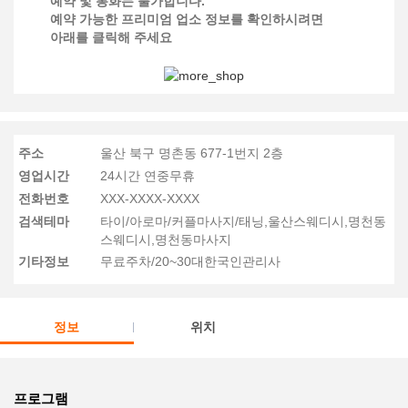
예약 및 통화는 불가합니다.
예약 가능한 프리미엄 업소 정보를 확인하시려면
아래를 클릭해 주세요
주소
울산 북구 명촌동 677-1번지 2층
영업시간
24시간 연중무휴
전화번호
XXX-XXXX-XXXX
검색테마
타이/아로마/커플마사지/태닝,울산스웨디시,명천동
스웨디시,명천동마사지
기타정보
무료주차/20~30대한국인관리사
정보
위치
프로그램