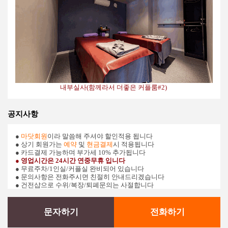
내부실사(함께라서 더좋은 커플룸#2)
공지사항
●
마닷회원
이라 말씀해 주셔야 할인적용 됩니다
● 상기 회원가는
예약
및
현금결제
시 적용됩니다
● 카드결제 가능하며 부가세 10% 추가됩니다
●
영업시간은
24시간 연중무휴
입니다
● 무료주차/1인실/커플실 완비되어 있습니다
● 문의사항은 전화주시면 친절히 안내드리겠습니다
● 건전샵으로 수위/복장/퇴폐문의는 사절합니다
문자하기
전화하기