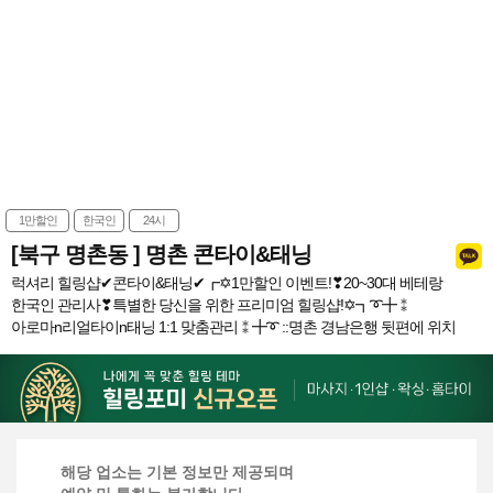
1만할인
한국인
24시
[북구 명촌동 ] 명촌 콘타이&태닝
럭셔리 힐링샵✔콘타이&태닝✔┏✡1만할인 이벤트!❣20~30대 베테랑
한국인 관리사❣특별한 당신을 위한 프리미엄 힐링샵!✡┓➰╋⁑
아로마n리얼타이n태닝 1:1 맞춤관리⁑╋➰ ::명촌 경남은행 뒷편에 위치
해당 업소는 기본 정보만 제공되며