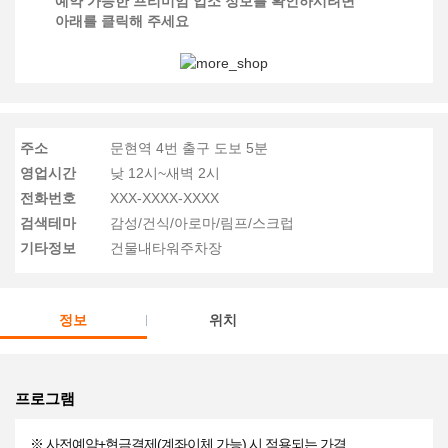
예약 가능한 프리미엄 업소 정보를 확인하시려면
아래를 클릭해 주세요
주소
문현역 4번 출구 도보 5분
영업시간
낮 12시~새벽 2시
전화번호
XXX-XXXX-XXXX
검색테마
감성/건식/아로마/림프/스크럽
기타정보
건물내타워주차장
정보
위치
프로그램
※ 사전예약+현금결제(계좌이체 가능) 시 적용되는 가격