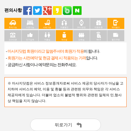
편의사항
주차가능
수면가능
샤워가능
커플할인
24시영업
이벤트중
예약필수
신규오픈
인기업체
커플실
개인실
단체실
Wi-fi
할인쿠폰
-
마사지닷컴 회원이라고 말씀주셔야 회원가 적용
이 됩니다.
-
회원가는 사전예약 및 현금 결제 시 적용되는 가격
입니다.
- 궁금하신 사항이나 예약문의는 전화주세요.
※ 마사지닷컴은 서비스 정보중개자로써 서비스 제공의 당사자가 아님을 고
지하며 서비스의 예약, 이용 및 환불 등과 관련된 의무와 책임은 각 서비스
제공자에게 있습니다. 더불어 업소의 불법적 행위와 관련된 일체의 민,형사
상 책임을 지지 않습니다.
뒤로가기