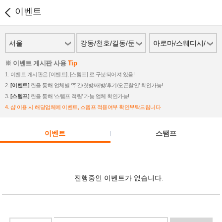
이벤트
서울
강동/천호/길동/둔
아로마/스웨디시/
촌
스파
※ 이벤트 게시판 사용
Tip
1. 이벤트 게시판은 [이벤트], [스템프] 로 구분되어져 있음!
2.
[이벤트]
란을 통해 업체별 ‘주간/첫방/재방/후기/오픈할인’ 확인가능!
3.
[스템프]
란을 통해 ‘스템프 적립’ 가능 업체 확인가능!
4. 샵 이용 시 해당업체에 이벤트, 스템프 적용여부 확인부탁드립니다
이벤트
스탬프
진행중인 이벤트가 없습니다.