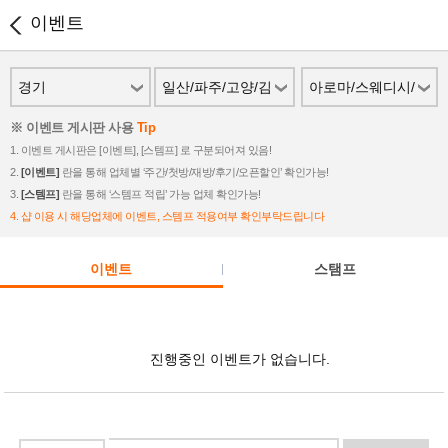
이벤트
경기
일산/파주/고양/김
아로마/스웨디시/
포
스파
※ 이벤트 게시판 사용
Tip
1. 이벤트 게시판은 [이벤트], [스템프] 로 구분되어져 있음!
2.
[이벤트]
란을 통해 업체별 ‘주간/첫방/재방/후기/오픈할인’ 확인가능!
3.
[스템프]
란을 통해 ‘스템프 적립’ 가능 업체 확인가능!
4. 샵 이용 시 해당업체에 이벤트, 스템프 적용여부 확인부탁드립니다
이벤트
스탬프
진행중인 이벤트가 없습니다.