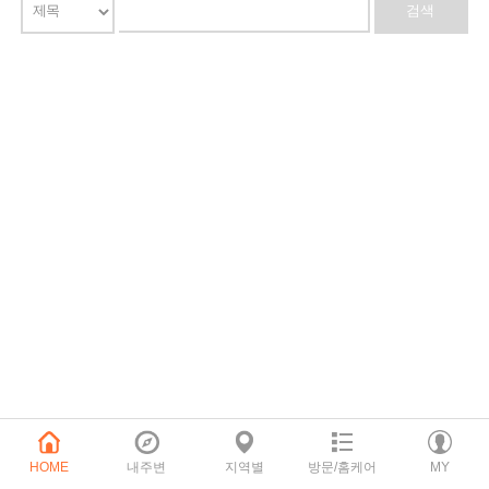
HOME
내주변
지역별
방문/홈케어
MY