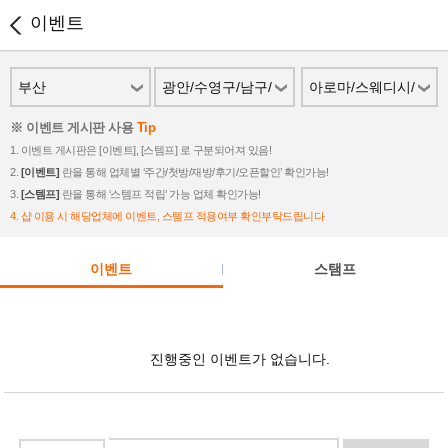
이벤트
부산
광안/수영구/남구/
아로마/스웨디시/
대연
스파
※ 이벤트 게시판 사용
Tip
1. 이벤트 게시판은 [이벤트], [스템프] 로 구분되어져 있음!
2.
[이벤트]
란을 통해 업체별 ‘주간/첫방/재방/후기/오픈할인’ 확인가능!
3.
[스템프]
란을 통해 ‘스템프 적립’ 가능 업체 확인가능!
4. 샵 이용 시 해당업체에 이벤트, 스템프 적용여부 확인부탁드립니다
이벤트
스탬프
진행중인 이벤트가 없습니다.