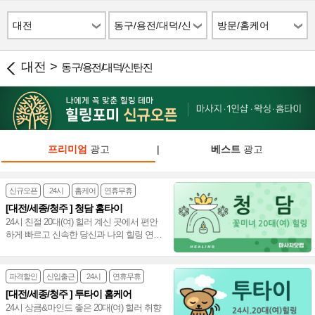
대전
동구/용전/대덕/신
방문/홈케어
탄진
대전 >
동구/용전/대덕/신탄진
프리미엄
광고
|
베스트
광고
신규오픈
24시
홈케어
연휴무휴
[대전/세종/청주 ] 청담 홈타이
24시 친절 20대(여) 힐러 계신 곳에서 편안
하게 빠르고 신속한 당신과 나의 힐링 연결
고리, 출장방문 감성 마사지 청담 홈타이~♥
파격할인
신입출근
24시
연휴무휴
[대전/세종/청주 ] 투타이 홈케어
24시 상큼&마인드 좋은 20대(여) 힐러 취향