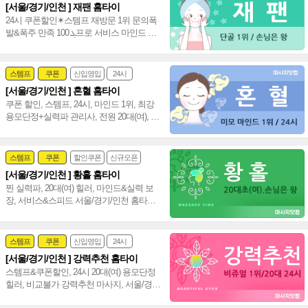
[서울/경기/인천 ] 재팬 홈타이
여자힐러
감성전문
24시 쿠폰할인✶스템프 재방문 1위 문의폭
발&폭주 만족 ܓ 100프로 서비스 마인드 짱
20대(여) 편하게 불러 주세요~♥
스템프
쿠폰
신입영입
24시
[서울/경기/인천 ] 혼혈 홈타이
여자힐러
감성전문
쿠폰 할인, 스템프, 24시, 마인드 1위, 최강
용모단정+실력파 관리사, 전원 20대(여), 강
남 홈타이 인천 홈타이~❣️
스템프
쿠폰
할인쿠폰
신규오픈
[서울/경기/인천 ] 황홀 홈타이
24시
홈케어
찐 실력파, 20대(여) 힐러, 마인드&실력 보
장, 서비스&스피드 서울/경기/인천 홈타이
신속 방문, 인기폭발 강남 타이 아로마~♥
스템프
쿠폰
신입영입
24시
[서울/경기/인천 ] 강력추천 홈타이
여자힐러
감성전문
스템프&쿠폰할인, 24시 20대(여) 용모단정
힐러, 비교불가 강력추천 마사지, 서울/경
기/인천 힐링 만족도 UP!~ 격이 다른 홈타