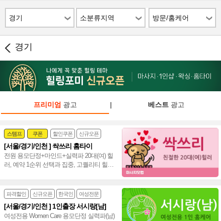
경기
소분류지역
방문/홈케어
경기
프리미엄
광고
|
베스트
광고
스템프
쿠폰
할인쿠폰
신규오픈
[서울/경기/인천 ] 싹쓰리 홈타이
24시
홈케어
전원 용모단정+마인드+실력파 20대(여) 힐
러, 예약 1순위 선택과 집중, 고퀄리티 힐링
수도권 서울,경기,인천 신속~♥
파격할인
신규오픈
한국인
여성전문
[서울/경기/인천 ] 1인출장 서시랑[남]
여성전용 Women Care 용모단정 실력파(남)