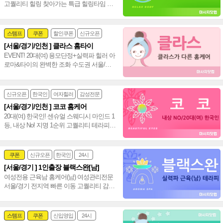
고퀄리티 힐링 찾아가는 특급 힐링타임 서
울 경기 인천 홈케어(남)~♥
스템프
쿠폰
할인쿠폰
신규오픈
[서울/경기/인천 ] 클라스 홈타이
24시
홈케어
EVENT! 20대(여) 용모단정+실력파 힐러 아
로마&타이의 완벽한 조화 수도권 서울/경
기/인천 통일 홈타이~❤️
신규오픈
한국인
여자힐러
감성전문
[서울/경기/인천 ] 코코 홈케어
20대(여) 한국인! 센슈얼 스웨디시 마인드 1
등, 내상 No! 지명 1순위 고퀄리티 테라피로
만족도 100% 서울/경기/인천 홈케어~♥
쿠폰
신규오픈
한국인
24시
[서울/경기 ] 1인출장 블랙스완[남]
여성전문
여성전용 근육남 홈케어(남) 여성관리전문
서울/경기 전지역 빠른 이동 고퀄리티 감성
+스웨디시+림프관리 환상조합~❤️
스템프
쿠폰
신입영입
24시