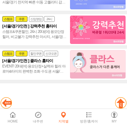
서울/경기 전지역 빠른 이동 고퀄리티 감성
+스웨디시+림프관리 환상조합~❤️
스템프
쿠폰
신입영입
24시
[서울/경기/인천 ] 강력추천 홈타이
여자힐러
감성전문
스템프&쿠폰할인, 24시 20대(여) 용모단정
힐러, 비교불가 강력추천 마사지, 서울/경
기/인천 힐링 만족도 UP!~ 격이 다른 홈타
이~♥
스템프
쿠폰
할인쿠폰
신규오픈
[서울/경기/인천 ] 클라스 홈타이
24시
홈케어
EVENT! 20대(여) 용모단정+실력파 힐러 아
로마&타이의 완벽한 조화 수도권 서울/경
기/인천 통일 홈타이~❤️
HOME
내주변
지역별
방문/홈케어
MY