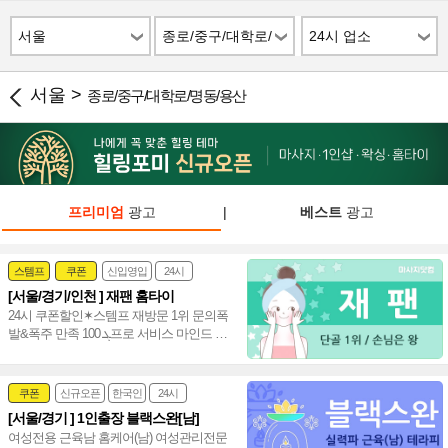
서울
종로/중구/대학로/
24시 업소
명동/용산
서울 >
종로/중구/대학로/명동/용산
프리미엄
광고
|
베스트
광고
스템프
쿠폰
신입영입
24시
[서울/경기/인천 ] 재팬 홈타이
여자힐러
감성전문
24시 쿠폰할인✶스템프 재방문 1위 문의폭
발&폭주 만족 ܓ 100프로 서비스 마인드 짱
20대(여) 편하게 불러 주세요~♥
쿠폰
신규오픈
한국인
24시
[서울/경기 ] 1인출장 블랙스완[남]
여성전문
여성전용 근육남 홈케어(남) 여성관리전문