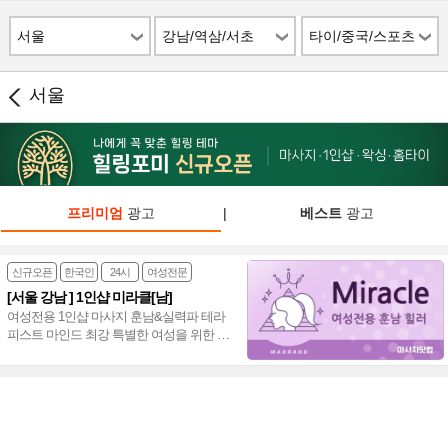
서울
강남/역삼/서초
타이/중국/스포츠
서울
프리미엄
광고
|
베스트
광고
신규오픈
한국인
24시
여성전문
[서울 강남 ] 1인샵 미라클[남]
여성전용 1인샵 마사지 훈남&실력파 테라
피스트 마인드 최강 특별한 여성을 위한 프
리미엄 힐링샵 스포츠&스웨디시&아로마
~♥