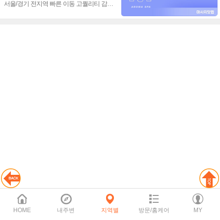
서울/경기 전지역 빠른 이동 고퀄리티 감성
+스웨디시+림프관리 환상조합~❤️
HOME
내주변
지역별
방문/홈케어
MY