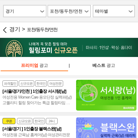
경기
포천/동두천/연천
테마별
경기 >
포천/동두천/연천
프리미엄
광고
|
베스트
광고
파격할인
신규오픈
한국인
여성전문
[서울/경기/인천 ] 1인출장 서시랑[남]
여성전용 Women Care 용모단정 실력파(남)
고퀄리티 힐링 찾아가는 특급 힐링타임 서
울 경기 인천 홈케어(남)~♥
쿠폰
신규오픈
한국인
24시
[서울/경기 ] 1인출장 블랙스완[남]
여성전문
여성전용 근육남 홈케어(남) 여성관리전문