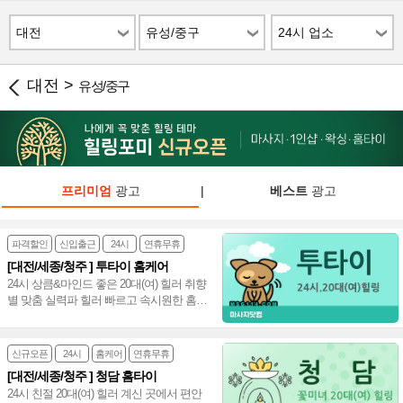
대전
유성/중구
24시 업소
대전 >
유성/중구
프리미엄
광고
|
베스트
광고
파격할인
신입출근
24시
연휴무휴
[대전/세종/청주 ] 투타이 홈케어
24시 상큼&마인드 좋은 20대(여) 힐러 취향
별 맞춤 실력파 힐러 빠르고 속시원한 홈타
이 감각적 일품 테라피~♥
신규오픈
24시
홈케어
연휴무휴
[대전/세종/청주 ] 청담 홈타이
24시 친절 20대(여) 힐러 계신 곳에서 편안