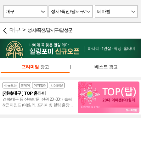
대구
성서/죽전/달서구/
테마별
달성군
대구 >
성서/죽전/달서구/달성군
프리미엄
광고
|
베스트
광고
신규오픈
홈케어
여자힐러
감성전문
[경북/대구 ] TOP 홈타이
경북/대구 등 신속방문, 전원 20~30대 슬림
&굿 마인드 (여)힐러, 프라이빗 힐링 출장
홈타이~♥