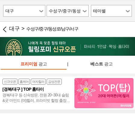
대구
수성구/중구/동성
테마별
로/남구/서구
대구 >
수성구/중구/동성로/남구/서구
프리미엄
광고
|
베스트
광고
신규오픈
홈케어
여자힐러
감성전문
[경북/대구 ] TOP 홈타이
경북/대구 등 신속방문, 전원 20~30대 슬림
&굿 마인드 (여)힐러, 프라이빗 힐링 출장
홈타이~♥