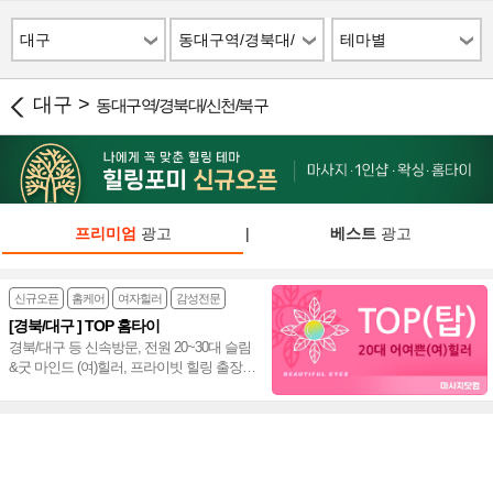
대구
동대구역/경북대/
테마별
신천/북구
대구 >
동대구역/경북대/신천/북구
프리미엄
광고
|
베스트
광고
신규오픈
홈케어
여자힐러
감성전문
[경북/대구 ] TOP 홈타이
경북/대구 등 신속방문, 전원 20~30대 슬림
&굿 마인드 (여)힐러, 프라이빗 힐링 출장
홈타이~♥