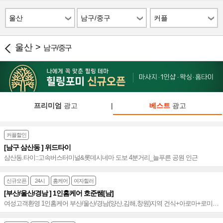
울산
남구/중구
커플
울산 >
남구/중구
프리미엄
광고
|
베스트
광고
커플할인
[남구 삼산동 ] 위드타이
삼산동.타이::고속버스터미널&롯데시네마 도보 4분거리_늘푸른 공원 인근
신규오픈
24시
홈케어
여자힐러
[부산/울산/경남 ] 1인홈케어 호준쌤[남]
여성고객환영 1인홈케어 부산/울산/경남(양산,김해,창원)지역 건식+아로마+로미
만족도 up 해운대 No.1~♥