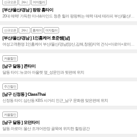
신규오픈
24시
여자힐러
[부산/울산/경남 ] 팡팡 홈타이
20대 매력! 가득한 미녀&마인드 청춘 힐러 팡팡튀는 매력 대세 테라피 부산/울산/경
남 신속 정확 방문~♥
신규오픈
24시
홈케어
여자힐러
[부산/울산/경남 ] 1인홈케어 호준쌤[남]
여성고객환영 1인홈케어 부산/울산/경남(양산,김해,창원)지역 건식+아로마+로미
만족도 up 해운대홈케어 No.1~♥
커플할인
[남구 달동 ] 콘타이
달동 타이::뉴코아 아울렛 옆_성문안과 뒷편에 위치
주간할인
[남구 신정동 ] ClassThai
신정동 타이::삼산동 KBS 사거리 인근_남구 문화원 맞은편에 위치
커플할인
[남구 달동 ] 모던타이
달동.아로마::울산 조개어판장 골묵에 위치한 힐링공간