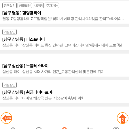
깜짝할인
커플할인
새단장
주차가능
[남구 달동 ] 힐링홈타이
달동 ❣힐링홈타이❣ ➰깜짝할인! 꽃미녀 베테랑 관리사 1:1 맞춤 관리➰⭐️타이&아
로마&커플마사지로 가슴 따뜻한 힐링 선사~⭐️
커플할인
[남구 삼산동 ] 퍼스트타이
삼산동.타이::삼산동 이어도 횟집 건너편_고속버스터미널&롯데시네마 도보 3분거
리
[남구 삼산동 ] 노블레스타이
삼산동 타이::삼산동 KBS 사거리 인근_교통관리센터 맞은편에 위치
커플할인
[남구 삼산동 ] 황금타이아로마
삼산동.타이::터미널 해장국 인근_서생갈비 4층에 위치