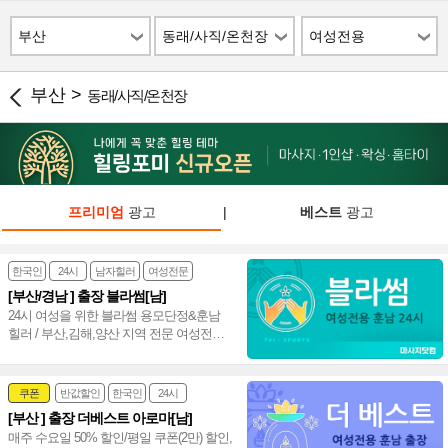
부산
동래/사직/온천장
여성전용
부산 >
동래/사직/온천장
프리미엄
광고
|
베스트
광고
한국인
24시
남자힐러
여성전문
[부산/경남 ] 출장 블라썸[남]
24시 여성을 위한 블라썸 용모단정&훈남
힐러 / 부산,김해,양산 지역 전문 여성전용
출장마사지 1st.~♥
쿠폰
반값할인
한국인
24시
[부산 ] 출장 더베스트 아로마[남]
여성전문
매주 수요일 50% 할인/평일 쿠폰(2만) 할인,