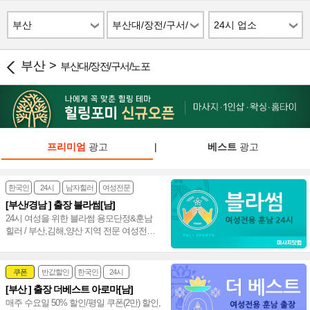
부산
부산대/장전/구서/
24시 업소
노포
부산 >
부산대/장전/구서/노포
프리미엄
광고
|
베스트
광고
한국인
24시
남자힐러
여성전문
[부산/경남 ] 출장 블라썸[남]
24시 여성을 위한 블라썸 용모단정&훈남
힐러 / 부산,김해,양산 지역 전문 여성전용
출장마사지 1st.~♥
쿠폰
반값할인
한국인
24시
[부산 ] 출장 더베스트 아로마[남]
여성전문
매주 수요일 50% 할인/평일 쿠폰(2만) 할인,