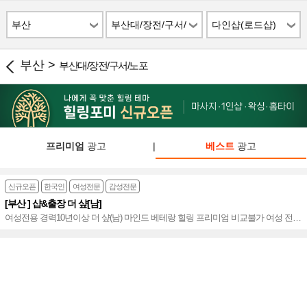
부산
부산대/장전/구서/
다인샵(로드샵)
노포
부산 >
부산대/장전/구서/노포
프리미엄
광고
|
베스트
광고
신규오픈
한국인
여성전문
감성전문
[부산 ] 샵&출장 더 샾[남]
여성전용 경력10년이상 더 샾(남) 마인드 베테랑 힐링 프리미엄 비교불가 여성 전문
테라피, 누구도 따라올 수 없는 부산 최강의 여성전용~♥