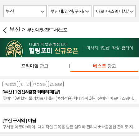
부산
부산대/장전/구서/
아로마/스웨디시/
노포
스파
부산 >
부산대/장전/구서/노포
프리미엄
광고
|
베스트
광고
3만할인
한국인
여성전문
감성전문
[부산 ] 1인샵&출장 혁테라피[남]
첫예약 3만할인 물리치료사 출신(여성전용) 혁테라피 24시 선예약 아로마 스웨디시
슈얼 실력파 감각적 한국인(남)힐러 여성전문 테라피스트~♥
[부산 구서역 ] 미담
구서동 아로마n타이:::체계적인 교육을 받은 실력파 관리사★☆꼼꼼한 관리로 지친
심신의 힐링을~!!