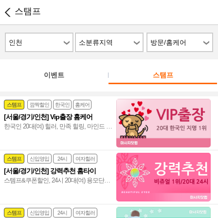
스탬프
인천
소분류지역
방문/홈케어
이벤트
스탬프
스템프
깜짝할인
한국인
홈케어
[서울/경기/인천] Vip출장 홈케어
한국인 20대(여) 힐러, 만족 힐링, 마인드 좋
고 실력도 출중한 한국인 20대(여) 관리사,
서울/경기/인천 전 지역 전문 감성힐링 홈
케어~❤️
스템프
신입영입
24시
여자힐러
[서울/경기/인천] 강력추천 홈타이
감성전문
스템프&쿠폰할인, 24시 20대(여) 용모단정
힐러, 비교불가 강력추천 마사지, 서울/경
기/인천 힐링 만족도 UP!~ 격이 다른 홈타
이~♥
스템프
신입영입
24시
여자힐러