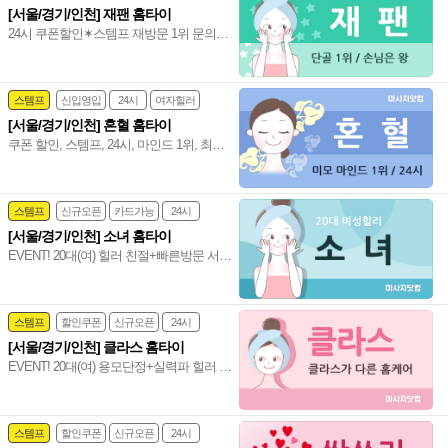
[서울/경기/인천] 재팬 홈타이
감성전문
24시 쿠폰할인✶스템프 재방문 1위 문의폭
발&폭주 만족 ܓ 100프로 서비스 마인드 짱
20대(여) 편하게 불러 주세요~♥
스템프
신입영입
24시
여자힐러
[서울/경기/인천] 혼혈 홈타이
감성전문
쿠폰 할인, 스템프, 24시, 마인드 1위, 최강
용모단정+실력파 관리사, 전원 20대(여), 강
남 홈타이 인천 홈타이~❣️
스템프
신규오픈
카드가능
24시
[서울/경기/인천] 소녀 홈타이
홈케어
EVENT! 20대(여) 힐러 친절+빠른방문 서
울/경기/인천 지역 소문난 아로마&타이 시
선 집중 서울,경기,인천 수도권 출장 홈타
이~❤️
스템프
할인쿠폰
신규오픈
24시
[서울/경기/인천] 클라스 홈타이
홈케어
EVENT! 20대(여) 용모단정+실력파 힐러 아
로마&타이의 완벽한 조화 수도권 서울/경
기/인천 통일 홈타이~❤️
스템프
할인쿠폰
신규오픈
24시