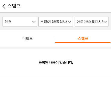
스탬프
인천
부평/계양/동암/서
아로마/스웨디시/
구
스파
이벤트
스탬프
등록된 내용이 없습니다.