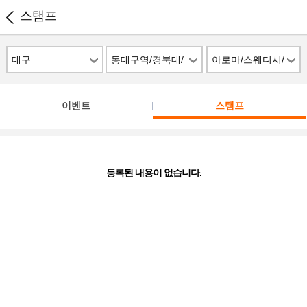
스탬프
대구
동대구역/경북대/
아로마/스웨디시/
신천/북구
스파
이벤트
스탬프
등록된 내용이 없습니다.