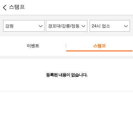
스탬프
강원
경포대/강릉/정동
24시 업소
진
이벤트
스탬프
등록된 내용이 없습니다.