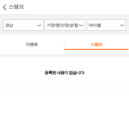
스탬프
경남
거창/함안/창녕/합
테마별
천
이벤트
스탬프
등록된 내용이 없습니다.