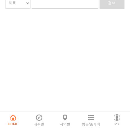
HOME
내주변
지역별
방문/홈케어
MY