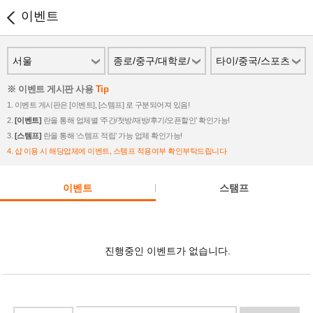
이벤트
서울
종로/중구/대학로/
타이/중국/스포츠
명동/용산
※ 이벤트 게시판 사용
Tip
1. 이벤트 게시판은 [이벤트], [스템프] 로 구분되어져 있음!
2.
[이벤트]
란을 통해 업체별 ‘주간/첫방/재방/후기/오픈할인’ 확인가능!
3.
[스템프]
란을 통해 ‘스템프 적립’ 가능 업체 확인가능!
4. 샵 이용 시 해당업체에 이벤트, 스템프 적용여부 확인부탁드립니다
이벤트
스탬프
진행중인 이벤트가 없습니다.