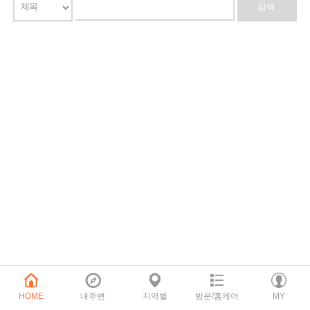
HOME
내주변
지역별
방문/홈케어
MY