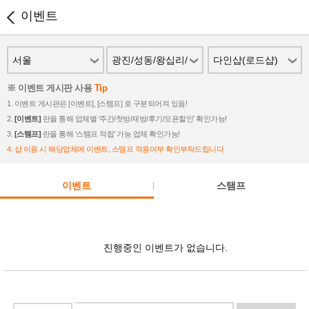
이벤트
서울
광진/성동/왕십리/
다인샵(로드샵)
성수/건대
※ 이벤트 게시판 사용
Tip
1. 이벤트 게시판은 [이벤트], [스템프] 로 구분되어져 있음!
2.
[이벤트]
란을 통해 업체별 ‘주간/첫방/재방/후기/오픈할인’ 확인가능!
3.
[스템프]
란을 통해 ‘스템프 적립’ 가능 업체 확인가능!
4. 샵 이용 시 해당업체에 이벤트, 스템프 적용여부 확인부탁드립니다
이벤트
스탬프
진행중인 이벤트가 없습니다.