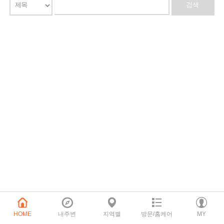
HOME
내주변
지역별
방문/홈케어
MY