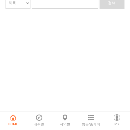
HOME
내주변
지역별
방문/홈케어
MY