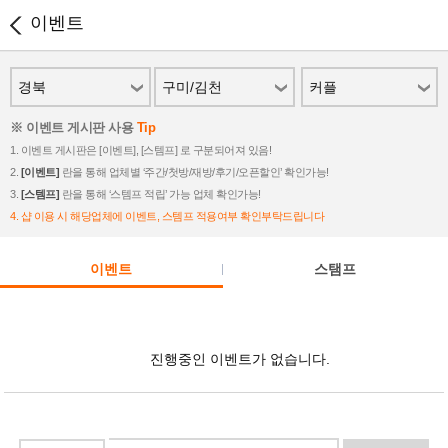
이벤트
경북
구미/김천
커플
※ 이벤트 게시판 사용
Tip
1. 이벤트 게시판은 [이벤트], [스템프] 로 구분되어져 있음!
2.
[이벤트]
란을 통해 업체별 ‘주간/첫방/재방/후기/오픈할인’ 확인가능!
3.
[스템프]
란을 통해 ‘스템프 적립’ 가능 업체 확인가능!
4. 샵 이용 시 해당업체에 이벤트, 스템프 적용여부 확인부탁드립니다
이벤트
스탬프
진행중인 이벤트가 없습니다.