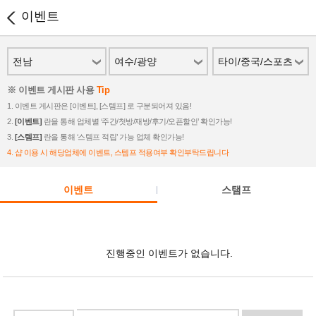
이벤트
전남
여수/광양
타이/중국/스포츠
※ 이벤트 게시판 사용
Tip
1. 이벤트 게시판은 [이벤트], [스템프] 로 구분되어져 있음!
2.
[이벤트]
란을 통해 업체별 ‘주간/첫방/재방/후기/오픈할인’ 확인가능!
3.
[스템프]
란을 통해 ‘스템프 적립’ 가능 업체 확인가능!
4. 샵 이용 시 해당업체에 이벤트, 스템프 적용여부 확인부탁드립니다
이벤트
스탬프
진행중인 이벤트가 없습니다.