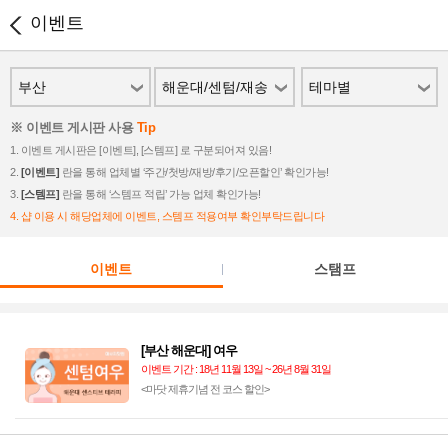
이벤트
부산
해운대/센텀/재송
테마별
※ 이벤트 게시판 사용
Tip
1. 이벤트 게시판은 [이벤트], [스템프] 로 구분되어져 있음!
2.
[이벤트]
란을 통해 업체별 ‘주간/첫방/재방/후기/오픈할인’ 확인가능!
3.
[스템프]
란을 통해 ‘스템프 적립’ 가능 업체 확인가능!
4. 샵 이용 시 해당업체에 이벤트, 스템프 적용여부 확인부탁드립니다
이벤트
스탬프
[부산 해운대] 여우
이벤트 기간 : 18년 11월 13일 ~ 26년 8월 31일
<마닷 제휴기념 전 코스 할인>