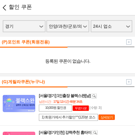
할인 쿠폰
경기
안양/과천/군포/의
24시 업소
왕
(P)포인트 쿠폰(회원전용)
등록된 쿠폰이 없습니다.
(G)게릴라쿠폰(누구나)
[서울/경기] 1인출장 블랙스완[남]
남은시간 :
17일 12시간 48분 34초
10,000원 할인권
[ 수량 : 3 ]
무료다운
1) 회원가에서 추가할인^^(120분 코스
상세보기
에만 적용) 2) 쿠폰 다운 후 48시간 내 사
용조건 3) 1인 1회 1매 사용, 양도 및 휴
[서울/경기/인천] 강력추천 홈타이
대폰 번호 불일치시 사용불가입니다^^