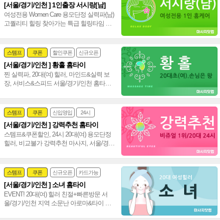
[서울/경기/인천 ] 1인출장 서시랑[남]
여성전용 Women Care 용모단정 실력파(남)
고퀄리티 힐링 찾아가는 특급 힐링타임 서
울 경기 인천 홈케어(남)~♥
스템프
쿠폰
할인쿠폰
신규오픈
[서울/경기/인천 ] 황홀 홈타이
24시
홈케어
찐 실력파, 20대(여) 힐러, 마인드&실력 보
장, 서비스&스피드 서울/경기/인천 홈타이
신속 방문, 인기폭발 강남 타이 아로마~♥
스템프
쿠폰
신입영입
24시
[서울/경기/인천 ] 강력추천 홈타이
여자힐러
감성전문
스템프&쿠폰할인, 24시 20대(여) 용모단정
힐러, 비교불가 강력추천 마사지, 서울/경
기/인천 힐링 만족도 UP!~ 격이 다른 홈타
이~♥
스템프
쿠폰
신규오픈
카드가능
[서울/경기/인천 ] 소녀 홈타이
24시
홈케어
EVENT! 20대(여) 힐러 친절+빠른방문 서
울/경기/인천 지역 소문난 아로마&타이 시
선 집중 서울,경기,인천 수도권 출장 홈타이