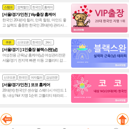
~❤️
스템프
깜짝할인
한국인
홈케어
[서울/경기/인천 ] Vip출장 홈케어
한국인 20대(여) 힐러, 만족 힐링, 마인드 좋
고 실력도 출중한 한국인 20대(여) 관리사,
서울/경기/인천 전 지역 전문 감성힐링 홈케
어~❤️
쿠폰
신규오픈
한국인
24시
[서울/경기 ] 1인출장 블랙스완[남]
여성전문
여성전용 근육남 홈케어(남) 여성관리전문
서울/경기 전지역 빠른 이동 고퀄리티 감성
+스웨디시+림프관리 환상조합~❤️
신규오픈
한국인
여자힐러
감성전문
[서울/경기/인천 ] 코코 홈케어
20대(여) 한국인! 센슈얼 스웨디시 마인드 1
등, 내상 No! 지명 1순위 고퀄리티 테라피로
만족도 100% 서울/경기/인천 홈케어~♥