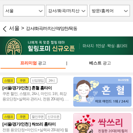
서울
강서/화곡/까치산
방문/홈케어
역/양천/목동
서울 >
강서/화곡/까치산역/양천/목동
프리미엄
광고
|
베스트
광고
스템프
쿠폰
신입영입
24시
[서울/경기/인천 ] 혼혈 홈타이
여자힐러
감성전문
쿠폰 할인, 스템프, 24시, 마인드 1위, 최강
용모단정+실력파 관리사, 전원 20대(여), 강
남 홈타이 인천 홈타이~❣️
스템프
쿠폰
할인쿠폰
신규오픈
[서울/경기/인천 ] 싹쓰리 홈타이
24시
홈케어
전원 용모단정+마인드+실력파 20대(여) 힐