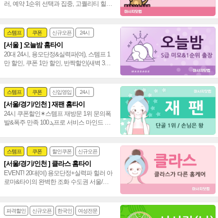
러, 예약 1순위 선택과 집중, 고퀄리티 힐링
수도권 서울,경기,인천 신속~♥
스템프
쿠폰
신규오픈
24시
[서울 ] 오늘밤 홈타이
여자힐러
심야영업
20대 24시, 용모단정&실력파(여), 스템프 1
만 할인, 쿠폰 1만 할인, 반짝할인(새벽 3시
~새벽 6시) 전 코스 1만 할인 진행 중~♥
스템프
쿠폰
신입영입
24시
[서울/경기/인천 ] 재팬 홈타이
여자힐러
감성전문
24시 쿠폰할인✶스템프 재방문 1위 문의폭
발&폭주 만족 ܓ 100프로 서비스 마인드 짱
20대(여) 편하게 불러 주세요~♥
스템프
쿠폰
할인쿠폰
신규오픈
[서울/경기/인천 ] 클라스 홈타이
24시
홈케어
EVENT! 20대(여) 용모단정+실력파 힐러 아
로마&타이의 완벽한 조화 수도권 서울/경
기/인천 통일 홈타이~❤️
파격할인
신규오픈
한국인
여성전문